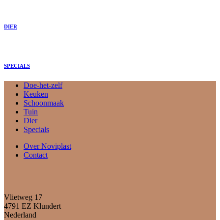
DIER
SPECIALS
Doe-het-zelf
Keuken
Schoonmaak
Tuin
Dier
Specials
Over Noviplast
Contact
Vlietweg 17
4791 EZ Klundert
Nederland